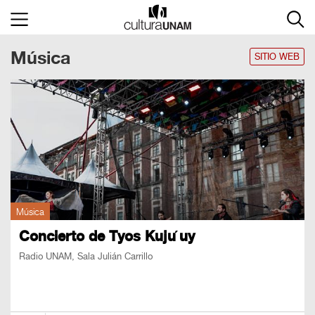
×
Música
Cultura
UNAM
SITIO WEB
ACTIVIDADES
CULTURALES
CONVOCATORIAS
SALA
DE
Música
PRENSA
Concierto de Tyos Kuju ́uy
RECINTOS
Radio UNAM, Sala Julián Carrillo
DOCUMENTOS