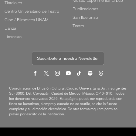
Museo Experimental El Eco
Tlatelolco
Publicaciones
Centro Universitario de Teatro
San Ildefonso
Cine / Filmoteca UNAM
Teatro
Danza
Literatura
Suscríbete a nuestro Newsletter
Coordinación de Difusión Cultural, Ciudad Universitaria, Av. Insurgentes
Sur 3000, Del. Coyoacán, Ciudad de México, México. CP 04510. Todos
los derechos reservados 2026. Esta página puede ser reproducida con
fines no lucrativos, siempre y cuando no se mutile, se cite la fuente
completa y su dirección electrónica. De otra forma requiere permiso
previo por escrito de la institución.