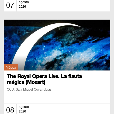
BOLETOS
agosto
07
2026
Guía
Mensual
Puntos
CulturaCulturaUNAM
Música
The Royal Opera Live. La flauta
mágica (Mozart)
CCU, Sala Miguel Covarrubias
agosto
08
2026