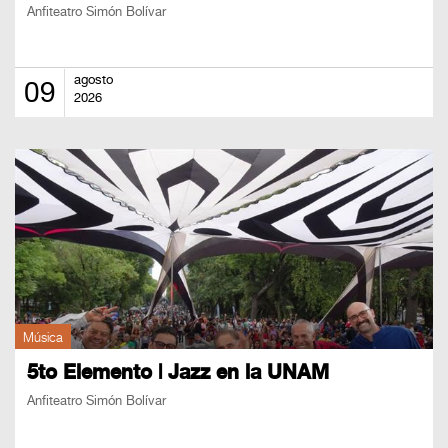
BOLETOS
Anfiteatro Simón Bolívar
Guía
Mensual
agosto
09
2026
Puntos
CulturaCulturaUNAM
Música
5to Elemento | Jazz en la UNAM
Anfiteatro Simón Bolívar