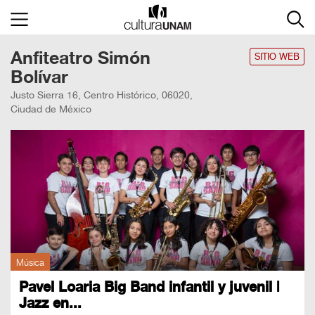
×
Anfiteatro Simón
Cultura
UNAM
SITIO WEB
Bolívar
ACTIVIDADES
Justo Sierra 16, Centro Histórico, 06020,
Ciudad de México
CULTURALES
CONVOCATORIAS
SALA
DE
PRENSA
RECINTOS
Música
DOCUMENTOS
Pavel Loaria Big Band infantil y juvenil |
Jazz en...