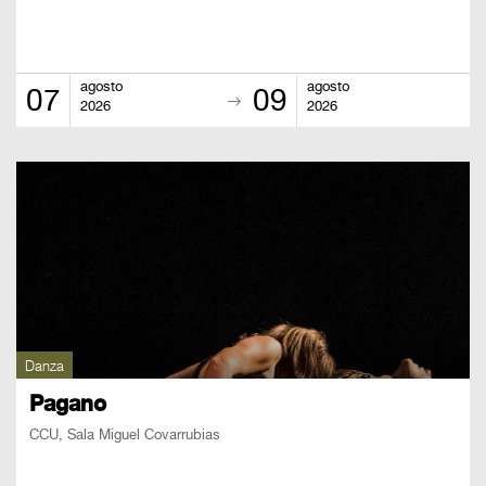
BOLETOS
Guía
Mensual
agosto
agosto
07
09
2026
2026
Puntos
CulturaCulturaUNAM
Danza
Pagano
CCU, Sala Miguel Covarrubias