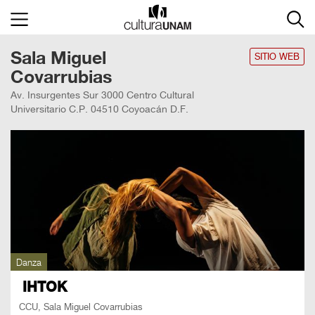
×
Sala Miguel
Cultura
UNAM
SITIO WEB
Covarrubias
ACTIVIDADES
Av. Insurgentes Sur 3000 Centro Cultural
Universitario C.P. 04510 Coyoacán D.F.
CULTURALES
CONVOCATORIAS
SALA
DE
PRENSA
RECINTOS
Danza
DOCUMENTOS
IHTOK
CCU, Sala Miguel Covarrubias