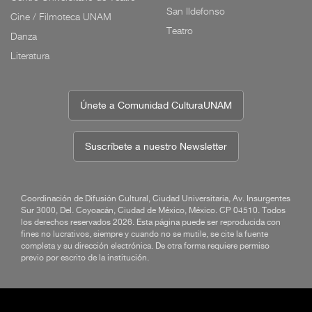
San Ildefonso
Cine / Filmoteca UNAM
Teatro
Danza
Literatura
Únete a Comunidad CulturaUNAM
Suscríbete a nuestro Newsletter
Coordinación de Difusión Cultural, Ciudad Universitaria, Av. Insurgentes
Sur 3000, Del. Coyoacán, Ciudad de México, México. CP 04510. Todos
los derechos reservados 2026. Esta página puede ser reproducida con
fines no lucrativos, siempre y cuando no se mutile, se cite la fuente
completa y su dirección electrónica. De otra forma requiere permiso
previo por escrito de la institución.