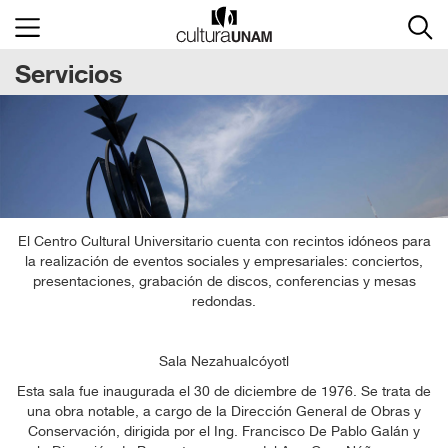
×
Servicios
Cultura
UNAM
ACTIVIDADES
CULTURALES
ACTIVIDADES
ACADÉMICAS
El Centro Cultural Universitario cuenta con recintos idóneos para
la realización de eventos sociales y empresariales: conciertos,
CONVOCATORIAS
presentaciones, grabación de discos, conferencias y mesas
redondas.
DIAGNÓSTICO
CULTURAL
Sala Nezahualcóyotl
Esta sala fue inaugurada el 30 de diciembre de 1976. Se trata de
ENCUESTA
una obra notable, a cargo de la Dirección General de Obras y
CONSUMO
Conservación, dirigida por el Ing. Francisco De Pablo Galán y