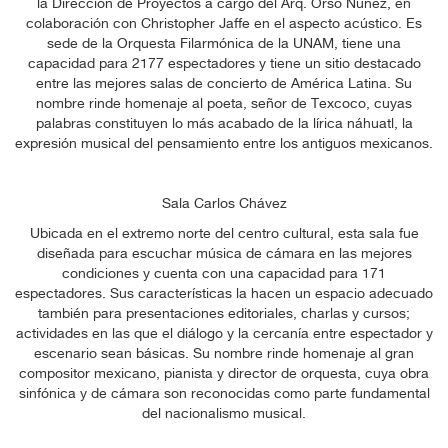
la Dirección de Proyectos a cargo del Arq. Orso Núñez, en
CULTURAL
colaboración con Christopher Jaffe en el aspecto acústico. Es
sede de la Orquesta Filarmónica de la UNAM, tiene una
SALA
capacidad para 2177 espectadores y tiene un sitio destacado
entre las mejores salas de concierto de América Latina. Su
DE
nombre rinde homenaje al poeta, señor de Texcoco, cuyas
PRENSA
palabras constituyen lo más acabado de la lírica náhuatl, la
expresión musical del pensamiento entre los antiguos mexicanos.
FESTIVALES
Sala Carlos Chávez
BOLETOS
Ubicada en el extremo norte del centro cultural, esta sala fue
diseñada para escuchar música de cámara en las mejores
PROGRAMACIÓN
condiciones y cuenta con una capacidad para 171
MENSUAL
espectadores. Sus características la hacen un espacio adecuado
también para presentaciones editoriales, charlas y cursos;
DESDÓBLAME
actividades en las que el diálogo y la cercanía entre espectador y
escenario sean básicas. Su nombre rinde homenaje al gran
compositor mexicano, pianista y director de orquesta, cuya obra
sinfónica y de cámara son reconocidas como parte fundamental
del nacionalismo musical.