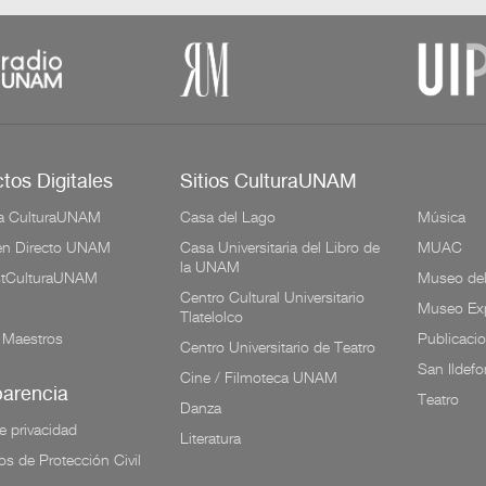
tos Digitales
Sitios CulturaUNAM
a CulturaUNAM
Casa del Lago
Música
 en Directo UNAM
Casa Universitaria del Libro de
MUAC
la UNAM
tCulturaUNAM
Museo de
Centro Cultural Universitario
Museo Exp
Tlatelolco
 Maestros
Publicaci
Centro Universitario de Teatro
San Ildef
Cine / Filmoteca UNAM
parencia
Teatro
Danza
e privacidad
Literatura
os de Protección Civil