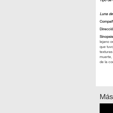
Tipo de 
Luna de
Compañ
Direcci
Sinopsi
lejano o
que tuvo
texturas
muerte, 
de la c
Más