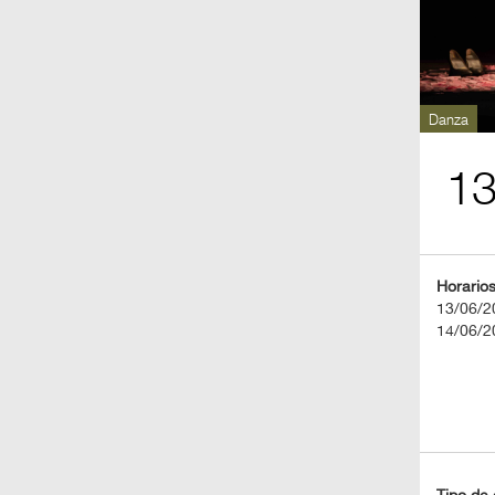
BOLETOS
Guía
Mensual
Danza
Puntos
1
CulturaCulturaUNAM
Horario
13/06/2
14/06/2