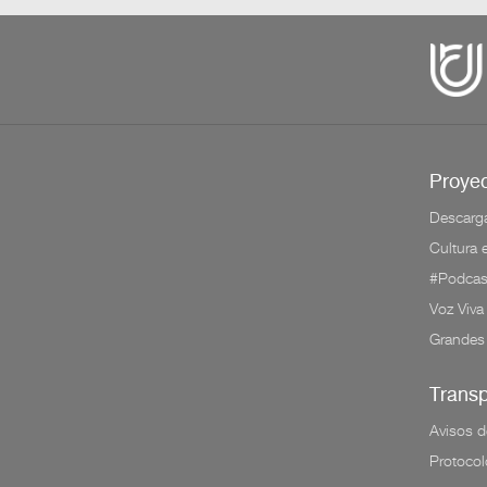
Proyec
Descarg
Cultura
#Podcas
Voz Viva
Grandes
Trans
Avisos d
Protocol