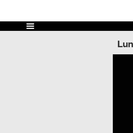
Cultura
UNAM
Lun
ACTIVIDADES
CULTURALES
CONVOCATORIAS
SALA
DE
PRENSA
RECINTOS
DOCUMENTOS