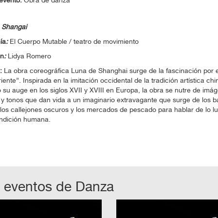
evento:
Obra de danza
 Shangai
ía
:
El Cuerpo Mutable / teatro de movimiento
ón
:
Lidya Romero
s:
L
a obra coreográfica Luna de Shanghai surge de la fascinación por e
riente”. Inspirada en la imitación occidental de la tradición artística chi
 su auge en los siglos XVII y XVIII en Europa, la obra se nutre de imá
 y tonos que dan vida a un imaginario extravagante que surge de los 
los callejones oscuros y los mercados de pescado para hablar de lo l
ondición humana.
 eventos de
Danza