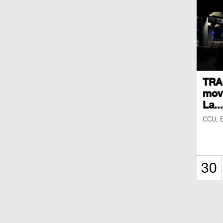
TRAC
movi
La...
CCU, E
30