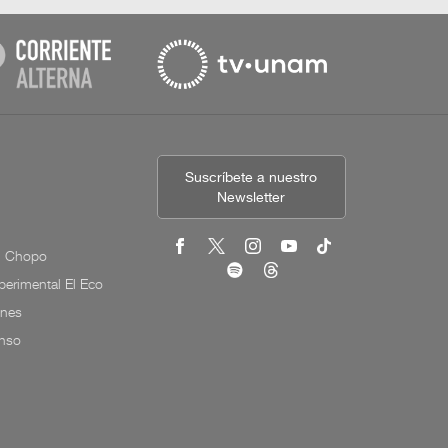
Suscríbete a nuestro
Newsletter
l Chopo
erimental El Eco
ones
onso