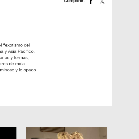
Compartir:
l “exotismo del
na y Asia Pacífico,
genes y formas,
bares de mala
uminoso y lo opaco