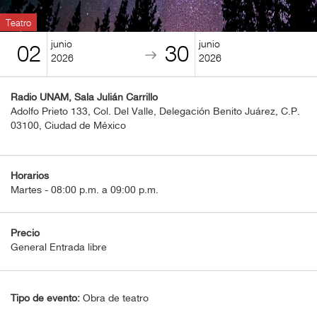
BOLETOS
Teatro
Guía
junio
junio
02
30
Mensual
2026
2026
Puntos
Radio UNAM, Sala Julián Carrillo
CulturaCulturaUNAM
Adolfo Prieto 133, Col. Del Valle, Delegación Benito Juárez, C.P.
03100, Ciudad de México
Horarios
Martes - 08:00 p.m. a 09:00 p.m.
Precio
General Entrada libre
Tipo de evento:
Obra de teatro