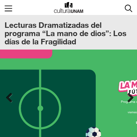
×
Lecturas Dramatizadas del
Cultura
UNAM
programa “La mano de dios”: Los
días de la Fragilidad
ACTIVIDADES
CULTURALES
CONVOCATORIAS
SALA
DE
PRENSA
Previous
RECINTOS
Next
DOCUMENTOS