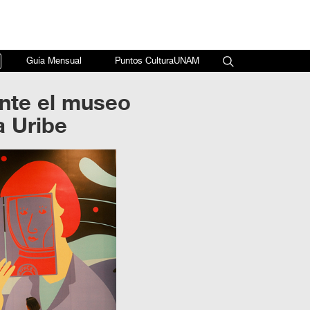
×
Guía Mensual
Puntos CulturaUNAM
ente el museo
a Uribe