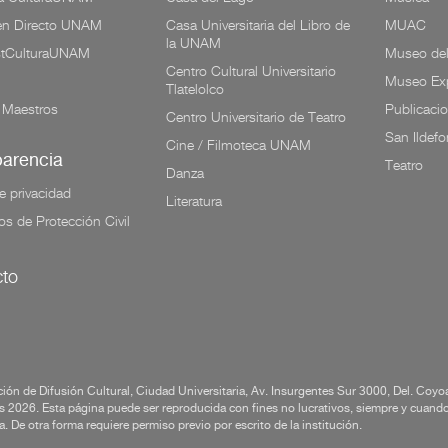
 en Directo UNAM
Casa Universitaria del Libro de
MUAC
la UNAM
tCulturaUNAM
Museo de
Centro Cultural Universitario
Museo Exp
Tlatelolco
 Maestros
Publicaci
Centro Universitario de Teatro
San Ildef
Cine / Filmoteca UNAM
parencia
Teatro
Danza
e privacidad
Literatura
os de Protección Civil
to
ión de Difusión Cultural, Ciudad Universitaria, Av. Insurgentes Sur 3000, Del. Co
 2026. Esta página puede ser reproducida con fines no lucrativos, siempre y cuando n
a. De otra forma requiere permiso previo por escrito de la institución.