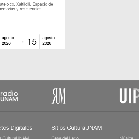
telolco, Xaltilolli, Espacio de
memorias y resistencias
agosto
agosto
15
2026
2026
tos Digitales
Sitios CulturaUNAM
a CulturaUNAM
Casa del Lago
Música