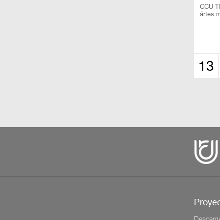
CCU Tla
ártes 
13
Proyec
Descarg