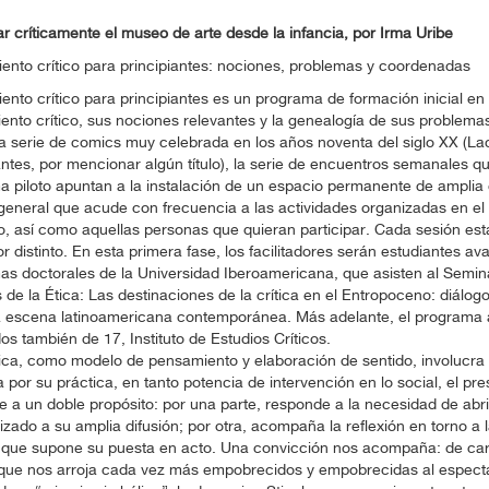
 críticamente el museo de arte desde la infancia, por Irma Uribe
nto crítico para principiantes: nociones, problemas y coordenadas
nto crítico para principiantes es un programa de formación inicial en 
nto crítico, sus nociones relevantes y la genealogía de sus problema
 serie de comics muy celebrada en los años noventa del siglo XX (La
antes, por mencionar algún título), la serie de encuentros semanales q
 piloto apuntan a la instalación de un espacio permanente de amplia
general que acude con frecuencia a las actividades organizadas en el
o, así como aquellas personas que quieran participar. Cada sesión est
dor distinto. En esta primera fase, los facilitadores serán estudiantes a
s doctorales de la Universidad Iberoamericana, que asisten al Semin
 de la Ética: Las destinaciones de la crítica en el Entropoceno: diálogos
a escena latinoamericana contemporánea. Más adelante, el programa a
s también de 17, Instituto de Estudios Críticos.
ítica, como modelo de pensamiento y elaboración de sentido, involucr
 por su práctica, en tanto potencia de intervención en lo social, el p
 a un doble propósito: por una parte, responde a la necesidad de abri
izado a su amplia difusión; por otra, acompaña la reflexión en torno a l
 que supone su puesta en acto. Una convicción nos acompaña: de car
 que nos arroja cada vez más empobrecidos y empobrecidas al espect