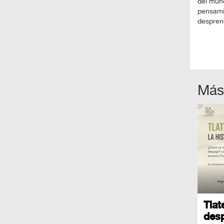
del mund
pensamie
despren
Más
Tlat
des