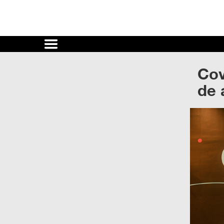
Cultura
UNAM
Cov
ACTIVIDADES
de 
CULTURALES
CONVOCATORIAS
SALA
DE
PRENSA
RECINTOS
DOCUMENTOS