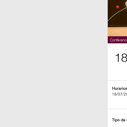
BOLETOS
Guía
Mensual
Puntos
Conferenci
CulturaCulturaUNAM
1
Horario
18/07/2
Tipo de 