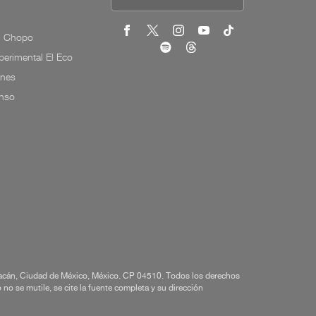
l Chopo
erimental El Eco
ones
onso
yoacán, Ciudad de México, México. CP 04510. Todos los derechos
o se mutile, se cite la fuente completa y su dirección