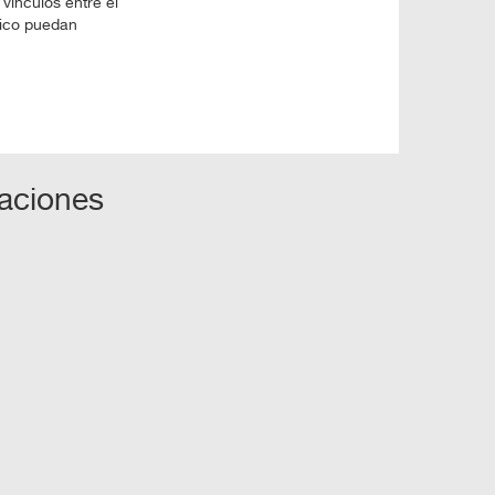
vínculos entre el
tico puedan
taciones