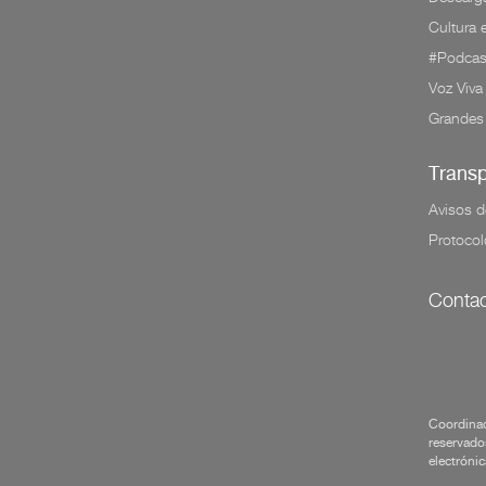
Cultura
#Podcas
Voz Viva
Grandes
Trans
Avisos d
Protocol
Contac
Coordinac
reservados
electrónic