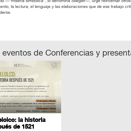
o —“miseria simbólica”, lo denomina Stiegler—, urge reinventar otros 
nto, la lectura, el lenguaje y las elaboraciones que de ese trabajo crí
derse.
 eventos de
Conferencias y presen
elolco: la historia
pués de 1521