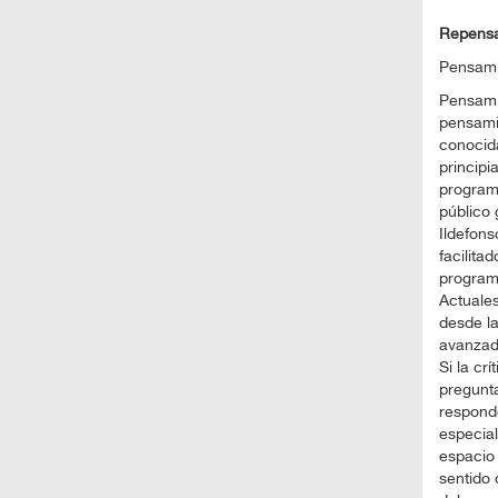
Repensar
Pensamie
Pensamie
pensamie
conocida
principi
programa
público 
Ildefons
facilita
programa
Actuales
desde l
avanzado
Si la cr
pregunta
responde
especial
espacio
sentido