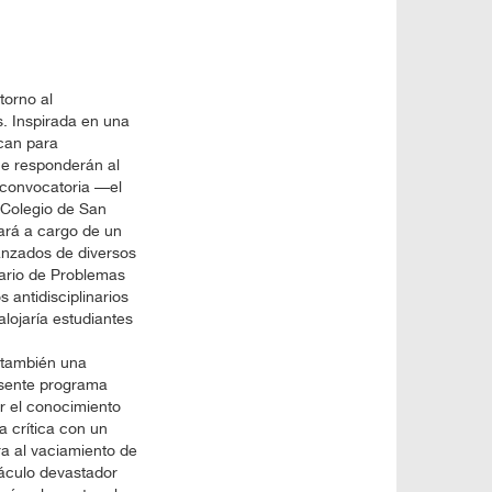
torno al
s. Inspirada en una
can para
ue responderán al
 convocatoria —el
 Colegio de San
ará a cargo de un
vanzados de diversos
ario de Problemas
 antidisciplinarios
lojaría estudiantes
a también una
resente programa
r el conocimiento
a crítica con un
a al vaciamiento de
áculo devastador