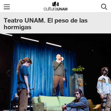
×
Teatro UNAM. El peso de las
Cultura
UNAM
hormigas
ACTIVIDADES
CULTURALES
CONVOCATORIAS
SALA
DE
PRENSA
Previous
Next
RECINTOS
DOCUMENTOS